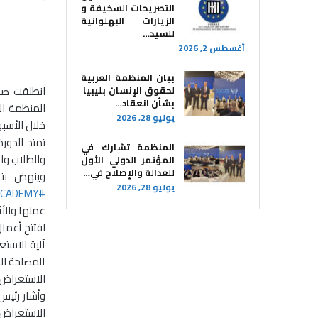
التصريحات السخيفة و
الزيارات البهلوانية
للسيد…
أغسطس 2, 2026
بيان المنظمة العربية
انطلقت صبا
لحقوق الإنسان بليبيا ​
بشأن انعقاد…
يوليو 28, 2026
خلال الأسبو
المنظمة تشارك في
والطلاب وا
المؤتمر الدولي الأول
للعدالة والإصلاح في…
وينهض بتقديم المحتوى التدريبي 6 من 
يوليو 28, 2026
#AOHR_ACADEMY
عملها والأث
افتتح أعما
آلية الاست
المصلحة ال
الاستعراض في الفترة من 
وأشار رئيس
الاستعراض