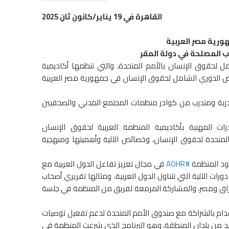
القاهرة في 19 يناير/كانون ثان 2025
ورية مصر العربية
اب المصلحة في دولة المقر
امل لحقوق الإنسان بالأمم المتحدة، والتي تنظمها أكاديمية
 دولة المقر بمناسبة الاستعراض الدوري الشامل لحقوق الإنسان في جمهورية مصر العربية
ورة التدريبية على يومي 19 – 20 يناير/كانون ثان الجاري، ويشارك فيها 21 متدربة ومتدرب من كوادر منظمات المجتمع المدني والصحفيين
المتحدة لحقوق الإنسان، وخصائص الآلية وأهميتها ومنهجية
هود المنظمة
#AOHR
في مجال تعزيز تفاعل الدول العربية مع
ت الآلية التي تتناول الدول العربية، ومثالها تقريري أصحاب
راق ومصر، والمشاركة المزمعة لفريق من المنظمة في جلسة
لإعدام بالشراكة مع صندوق الأمم المتحدة لدعم تفعيل توصيات
يد من بلدان المنطقة، وهو البرنامج الذي شرعت المنظمة في