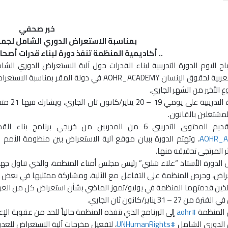
خبر صحفي
بمناسبة الاستعراض الدوري الشامل لجمه
.. أكاديمية المنظمة تنفذ دورة لبناء قدرات أصح
ح اليوم الدورة التدريبية لبناء القدرات حول آلية الاستعراض الدوري الش
المنظمة العربية لحقوق الإنسان AOHR_ACADEMY في
ع الأخير من الشهر الجاري.
تمتد الد
لمشتغلين بالقانون.
المدربين من خريجي برنامج بناء القدرات المهنية بأكاديمية المنظمة العربية لحقوق الإنسان
، وتهتم الدورة ببيان موقع آلية الاستعراض بين منظومة الأمم 
ر المرتجى تحقيقه منها.
ل الدورة الأستاذ “علاء شلبي” رئيس مجلس أمناء المنظمة، والذي تناول ج
عراض، وحرص المنظمة على التفاعل مع الآلية، ومشاركة ممثليها في بعض دورا
لذين قدمتهما المنظمة في يوليو/تموز الماضي بشأن استعراض كل من الع
27 – 31 يناير/كانون ثان الجاري.
 المنظمة
#aohr
إلى البرنامج الذي تنفذه المنظمة حالياً للحد من عقوبة ا
 الدوري الشامل
#UNHumanRights
، لتفعيل مخرجات آلية الاستعراض للعد