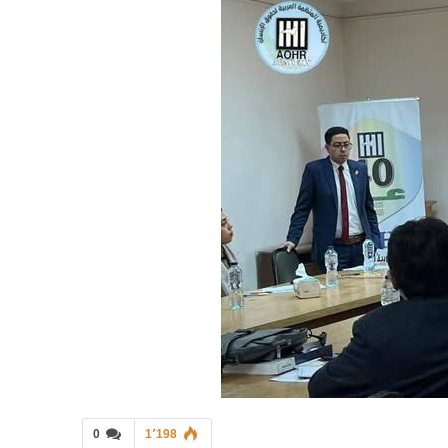
0
1٬198