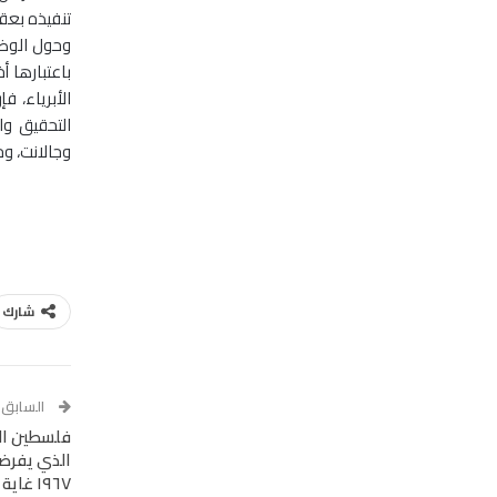
تنفيذه بعق
وحول الوض
باعتبارها 
الأبرياء، 
التحقيق وا
وجالانت، وح
شارك
السابق
فلسطين الم
١٩٦٧ غاية الجميع