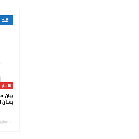
قد 
الأخبار
بيان ف
بشأن ا
السابق