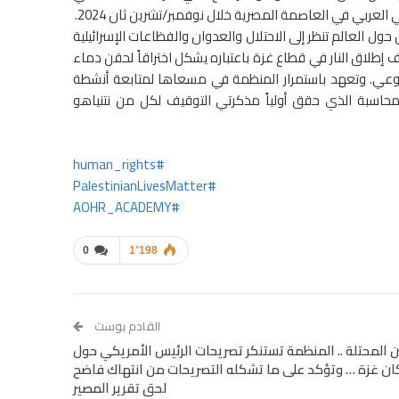
بي في العاصمة المصرية خلال نوفمبر/تشرين ثان 2024.
ول العالم تنظر إلى الاحتلال والعدوان والفظاعات الإسرائيلية
 إطلاق النار في قطاع غزة باعتباره يشكل اختراقاً لحقن دماء
ية بوعي. وتعهد باستمرار المنظمة في مسعاها لمتابعة أنشطة
لمحاسبة الذي حقق أولياً مذكرتي التوقيف لكل من نتنياهو
#human_rights
#PalestinianLivesMatter
#AOHR_ACADEMY
0
1٬198
القادم بوست
المحتلة .. المنظمة تستنكر تصريحات الرئيس الأمريكي حول
ان غزة … وتؤكد على ما تشكله التصريحات من انتهاك فاضح
لحق تقرير المصير