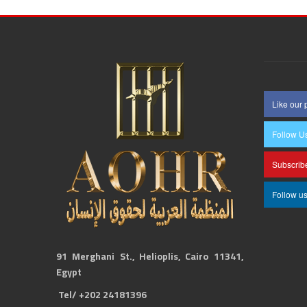
Like our
Follow U
Subscrib
Follow u
91 Merghani St., Helioplis, Cairo 11341,
Egypt
Tel/ +202 24181396