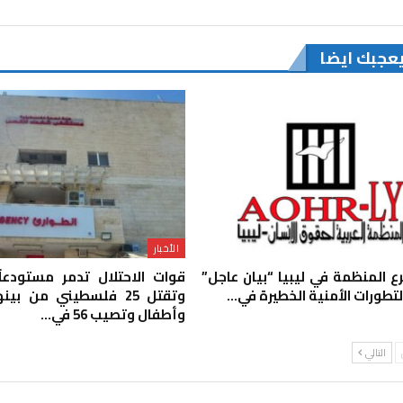
يعجبك ايضا
الأخبار
رع المنظمة في ليبيا “بيان عاجل”
قوات الاحتلال تدمر مستودعاً 
لتطورات الأمنية الخطيرة في…
وتقتل 25 فلسطيني من ب
وأطفال وتصيب 56 في…
التالي