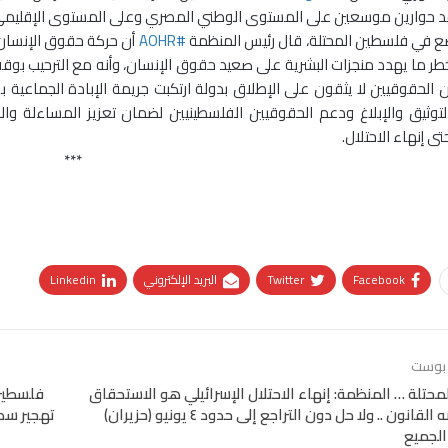
د حوارين موسعين على المستوى الوطني المصري وعلى المستوى الإقليمي العر
ع في فلسطين المحتلة، قال رئيس المنظمة
#AOHR
أن حركة حقوق الإنسان ح
أخطر ما يهدد منجزات البشرية على صعيد حقوق الإنسان، وأنه مع الترحيب بوقف
فإن الحقوقيين لا يثقون على الإطلاق بدولة ارتكبت جريمة الإبادة الجماع
لتوثيق والإبلاغ ودعم الحقوقيين الفلسطينيين لضمان تعزيز المساءلة وا
تى إنهاء الاحتلال.
***
Facebook
Twitter
البريد الإلكتروني
Linkedin
 بوست
حتلة … المنظمة: إنهاء الاحتلال الإسرائيلي هو الاستحقاق
فلسطين 
الذي يفرضه القانون .. ولا حل دون التراجع إلى حدود ٤ يونيو (حزيران)
تهجير سك