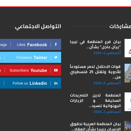
مشاركات
التواصل الاجتماعي
بيان فرع المنظمة في ليبيا
Facebook
 page
Likes
“بيان عاجل” بشأن…
أغسطس 4, 2026
Twitter
s
Followers
قوات الاحتلال تدمر مستودعاً
Youtube
e
Subscribers
للأدوية وتقتل 25 فلسطيني
من…
أغسطس 3, 2026
Linkedin
s
Follow us
المنطمة تدين التصريحات
السخيفة و الزيارات
البهلوانية للسيد…
أغسطس 2, 2026
بيان المنظمة العربية لحقوق
الإنسان بليبيا ​بشأن انعقاد…