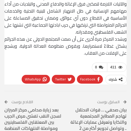
والآليات اللازمة لتمكين فرق الإغاثة والدفاع المدني والبلديات من أداء
مهامهم الإنسانية في ظل الانهيار الشامل للبنية التحتية والخدمات
الأساسية في القطاع دون أي عوائق، وضمان تحقيق المساءلة على
الجرائم المتواصلة التي ترتكبها في حرب ابادتها الجماعية التي تشنها على
الشعب الفلسطيني ومقدراته.
ويشدد المركز مرة أخرى على أن صمت المجتمع الدولي عن هذه الجرائم
يشكل غطاءً لاستمرارها، ويقوض منظومة العدالة الدولية، ويشجع
على الإفلات من العقاب.
0
411
WhatsApp
Twitter
Facebook
شارك
البريد الإلكتروني
Linkedin
السابق بوست
القادم بوست
بيان صحفي … قوات الاحتلال
بعد زيارة محامي مركز الميزان
تهاجم المطابخ المجتمعية
لسجن النقب تفشي مرض الجرب
والتكايا وتعرقل عمليات الإغاثة
بين المعتقلين الفلسطينيين
.. وتواصل تجويع أكثر من 2
ومواصلة الانتهاكات المنظمة