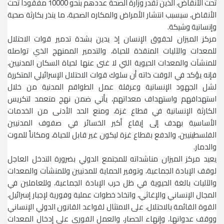
تحت الأنقاض، الذين تقدر وزارة الصحة عددهم بنحو 10000 مفقوداً تحت
الأنقاض، سيسبب انتشار الأمراض والمكاره الصحية، ما ينذر بكارثة صحية
وإنسانية وشيكة.
مركز الميزان لحقوق الإنسان إذ يدين بشدة تدمير قوات الاحتلال
للمعدات والآليات المنقذة للحياة، والتدمير الممنهج الذي تواصله
للمنشآت والمعدات الحيوية التي لا غنى عنها لحياة السكان المدنيين،
فإنه يؤكد في الوقت ذاته أن سلوك قوات الاحتلال الإسرائيلي المتكررة
لشل الجهود الإنسانية وعرقلة عمل الطواقم المدنية من خلال
استهدافهم واستهداف معداتهم، يأتي ضمن نهج متعمد لتكريس
الكارثة الإنسانية في قطاع غزة، ومنع الحد الأدنى من الخدمات
الأساسية بهدف إلى إيقاع أكبر الخسائر في صفوف المدنيين
الفلسطينيين، والدفع بقطاع غزة ليكون غير قابل للحياة، ومكاناً للموت
والدمار.
يعيد مركز الميزان مناشداته للمجتمع الدولي بضرورة التدخل العاجل
لوقف الإبادة الجماعية، وتوفير الحماية للمدنيين وللمنشآت والمعدات
والآليات بالغة الحيوية في ظل حرب الإبادة الجماعية، وللعاملين في
المجال الإنساني والإغاثي، واتخاذ خطوات عملية وفورية لإجبار إسرائيل،
القوة القائمة بالاحتلال، على الامتثال لقواعد القانون الدولي الإنساني
ووقف عدوانها، وإنهاء الحصار، والعمل الفوري على إدخال المعدات