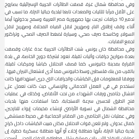
وفي محافظة شمال غزة، قصفت الطائرات الحربية الإسرائيلية بصاروخ
على الأقل مرآبا للآليات والمعدات تابعا لبلدية جباليا النزلة، ما تسبب في
تدمير 10 جرافات تبرعت بها جمهورية مصر العربية وسمح بدخولها أيضا
أثناء وقف إطلاق النار، وصهريج لنقل المياه المحلاة، وصهريج لنقل
السولار، وكاسحة صرف صحي، وسيارة لضغط الصرف الصحي، وتراكتور
لجمع النفايات.
وفي محافظة خان يونس، شنت الطائرات الحربية عدة غارات وقصفت
بعدة صواريخ جرافات وآليات ثقيلة، تعود لشركة جورج الخاصة، في بلدة
القرارة بمدينة خانيونس، كما قصف الاحتلال كباشا ومركبات ثقيلة،
بالقرب من بنك فلسطين وسط خانيونس مما أدى لاشتعال النيران فيها.
ووفقا للمعلومات فإن الكباشات والجرافات التي جرى استهدافها كانت
تستخدم في في العمل الخدماتي والإنساني حيث كانت تعمل على
انتشال جثامين ورفات الشهداء من تحت الأنقاض، وكذلك في عمليات
فتح الطرق لتحسين سرعة الاستجابة، كما استفادت منها بلديات
محافظة الشمال في تسوية الأراضي لإنشاء مخيمات إيواء للنازحين،
وفي عمليات نقل الجثامين من المقابر الجماعية في محيط مستشفى
كمال عدوان. ولم تلعن قوات الاحتلال مكان مبيت الكباشات داخل كراج
بلدية جباليا النزلة، بأنها منطقة إخلاء أو أنها منطقة عسكرية خطرة. إن
عمليات الإنقاذ الآن باتت مصابة بشلل، وطواقم الدفاع المدني أصبحت