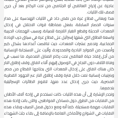
عاجزة عن إخراج العالقين آو الجثامين من تحت الركام بعد أن جرى
قصف تلك الآليات.
هذا ويعاني قطاع غزة من نقص حاد في الآليات الهندسية على مدار
سنوات الحصار السابقة، بفعل مماطلة قوات الاحتلال في إدخال
المعدات الحديثة وقطع الغيار اللازمة للصيانة، وبسبب الهجمات الحربية
واسعة النطاق التي شنتها إسرائيل على قطاع غزة في سياق حرب الإبادة
الجماعية، وتدمير عشرات المعدات، حيث تناقصت أعدادها بشكل كبير
وأصبحت من الموارد النادرة والمحدودة، وأثرت على الاستجابة الإنسانية
من أجل إنقاذ حياة العالقين تحت ركام المنازل المدمرة، ما تسبب في
وفاة الآلاف دون النجاح في الوصول إليهم. أثناء اتفاق وقف إطلاق النار
كان هناك اتفاق على إدخال المعدات التي يحتاجها القطاع من مصر،
وبترتيبات إنسانية تمت خلال فترة وقف إطلاق النار عبر الجهود القطرية
المصرية، حيث جرى إدخال عدد منها، لتقوم الطائرات الإسرائيلية
بتدميرها.
وتجدر الإشارة إلى أن هذه الآليات كانت تستخدم في إزاحة آلاف الأطنان
من النفايات من الطرق حول مساكن المواطنين، والآن باتت إزاحة هذه
النفايات مهمة مستحيلة، كما أنه ومع دخول فصل الصيف وبقاء هذه
النفايات في الشوارع والأماكن العامة بالإضافة إلى بقاء جثث الشهداء