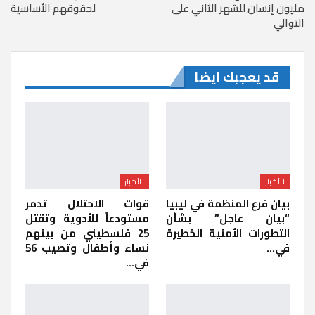
مليون إنسان للشهر الثاني على
لحقوقهم الأساسية
التوالي
قد يعجبك ايضا
الأخبار
الأخبار
بيان فرع المنظمة في ليبيا
قوات الاحتلال تدمر
“بيان عاجل” بشأن
مستودعاً للأدوية وتقتل
التطورات الأمنية الخطيرة
25 فلسطيني من بينهم
في…
نساء وأطفال وتصيب 56
في…