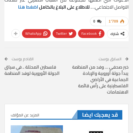
التواصل الاجتماعي….
للاطلاع على البلاغ بالكامل
اضغط هنا
0
1٬709
WhatsApp
Twitter
Facebook
شارك
السابق بوست
القادم بوست
خبر صحفي … وفد من المنظمة
فلسطين المحتلة .. في سياق
يبدأ جولة أوروبية والإبادة
الجولة الأوروبية لوفد المنظمة
الجماعية في الأراضي
الفلسطينية على رأس قائمة
الاهتمامات
قد يعجبك ايضا
المزيد عن المؤلف