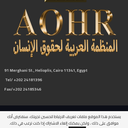
91 Merghani St., Helioplis, Cairo 11341, Egypt
Tel/ +202 24181396
Fax/+202 24185346
يستخدم هذا الموقع ملفات تعريف الارتباط لتحسين تجربتك. سنفترض أنك
جميع الحقوق محفوظة لدى المنظمة العربية لحقوق الإنسان ©2026
موافق على ذلك ، ولكن يمكنك إلغاء الاشتراك إذا كنت ترغب في ذلك.
Website Design:
BetterStudio