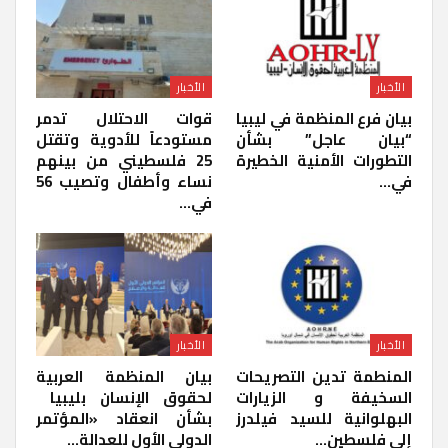
الأخبار
الأخبار
بيان فرع المنظمة في ليبيا
قوات الاحتلال تدمر
“بيان عاجل” بشأن
مستودعاً للأدوية وتقتل
التطورات الأمنية الخطيرة
25 فلسطيني من بينهم
في…
نساء وأطفال وتصيب 56
في…
الأخبار
الأخبار
المنطمة تدين التصريحات
بيان المنظمة العربية
السخيفة و الزيارات
لحقوق الإنسان بليبيا ​
البهلوانية للسيد فيلدرز
بشأن انعقاد «المؤتمر
إلى فلسطين…
الدولي الأول للعدالة…