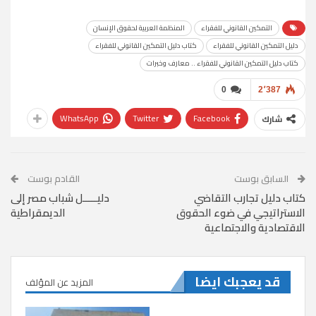
التمكين القانوني للفقراء
المنظمة العربية لحقوق الإنسان
دليل التمكين القانوني للفقراء
كتاب دليل التمكين القانوني للفقراء
كتاب دليل التمكين القانوني للفقراء .. معارف وخبرات
0
2٬387
WhatsApp
Twitter
Facebook
شارك
السابق بوست
القادم بوست
كتاب دليل تجارب التقاضي
دليـــــل شباب مصر إلى
الاستراتيجي في ضوء الحقوق
الديمقراطية
الاقتصادية والاجتماعية
قد يعجبك ايضا
المزيد عن المؤلف