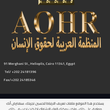
91 Merghani St., Helioplis, Cairo 11341, Egypt
Tel/ +202 24181396
Fax/+202 24185346
يستخدم هذا الموقع ملفات تعريف الارتباط لتحسين تجربتك. سنفترض أنك
جميع الحقوق محفوظة لدى المنظمة العربية لحقوق الإنسان ©2026
موافق على ذلك ، ولكن يمكنك إلغاء الاشتراك إذا كنت ترغب في ذلك.