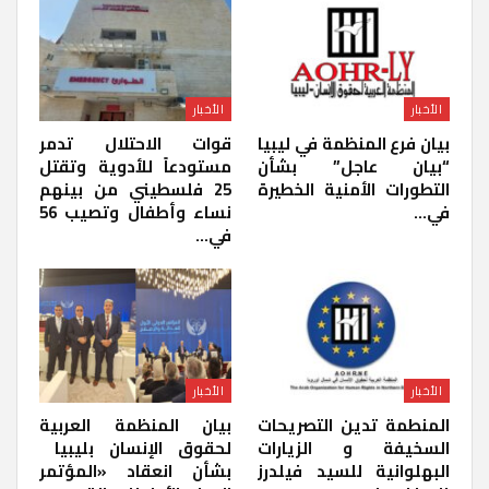
الأخبار
الأخبار
بيان فرع المنظمة في ليبيا
قوات الاحتلال تدمر
“بيان عاجل” بشأن
مستودعاً للأدوية وتقتل
التطورات الأمنية الخطيرة
25 فلسطيني من بينهم
في…
نساء وأطفال وتصيب 56
في…
الأخبار
الأخبار
المنطمة تدين التصريحات
بيان المنظمة العربية
السخيفة و الزيارات
لحقوق الإنسان بليبيا ​
البهلوانية للسيد فيلدرز
بشأن انعقاد «المؤتمر