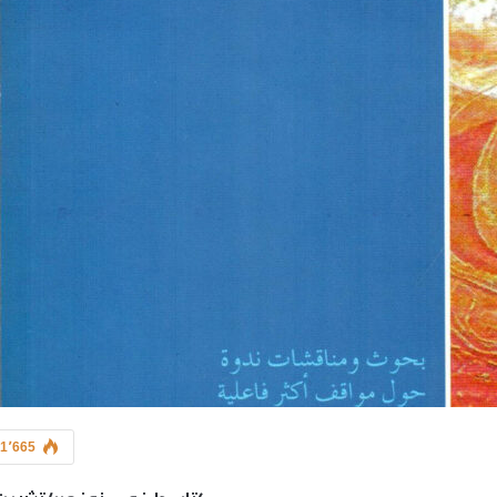
1٬665