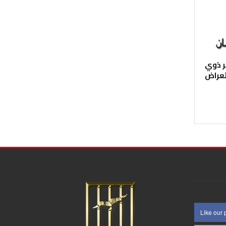
ر ذوي
عراض
Like our