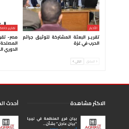
الأخبار
تقارير خاصة
تقريـر البعثة المشتركة لتوثيق جرائم
مصر- تقر
الحرب في غزة
المصلحة
الدوري ا
السابق
التالي
الاكثر مشاهدة
أحدث ال
بيان فرع المنظمة في ليبيا
“بيان عاجل” بشأن…