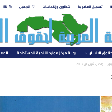
ة
تسجيل العضوية
شكاوى وإلتماسات
الايميل
EN
حقوق الانسان
بوابة مركز موارد التنمية المستدامة
المعه
ور – نوفمبر/تشرين ثان 2007