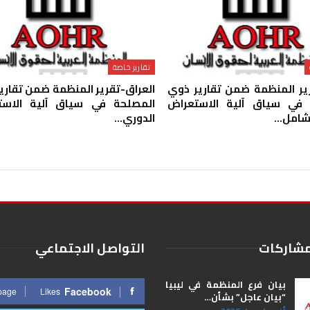
تقارير خاصة
ير المنظمة ضمن تقارير ذوي
العراق-تقرير المنظمة ضمن تقاري
 في سياق آلية الاستعراض
المصلحة في سياق آلية الاست
لشامل…
الدوري…
مشاركات
التواصل الاجتماعي
بيان فرع المنظمة في ليبيا
Facebook
 page
Likes
“بيان عاجل” بشأن…