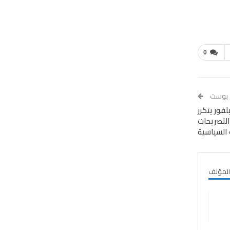
0
م بوست
لفور يتكرر
التصريحات
 السياسية
 المؤلف