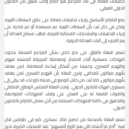
تحقيقات فعالة في تلك المزاعم هو التزام واجب منبثق من القانون
الدولي العرفي.
يقع الالتزام الأساسي بإجراء تحقيقات فعالة على عاتق السلطات الليبية،
ولكن في حال ثبت بأن السلطات الليبية غير مستعدة أو غير قادرة على
إجراء التحقيقات والملاحقات القضائية اللازمة، تتطلب مصالح العدالة أن
يتم اللجوء إلى آليات العدالة الدولية.
تشعر البعثة بالقلق على نحو خاص بشأن المزاعم المتصلة بحدوث
انتهاكات مستمرة أثناء الاحتجاز، ومعاملة المرتزقة المشتبه فيهم،
والتهجير القسري، وغيرها من أشكال إساءة المعاملة، لمن يعتقد
بأنهم موالون للقذافي. وترى البعثة بأن التهجير القسري لمن يعتقد
بأنهم موالون، كما ثبت من خلال الوضع في مدينة تاورغاء، قد يرقي إلى
مستوى انتهاك للقانون الدولي. وتحث البعثة المجلس الوطني الانتقالي
والقوات التابعة له على العمل على وقف الانتهاكات المتواصلة،
والتحقيق في كافة الانتهاكات السابقة من أجل ضمان الالتزام بالقانون
الدولي.
تشعر البعثة بالصدمة من تصريح قائد عسكري كبير في طرابلس قال
فيه: “أكثر ما أخشاه الآن هم الثوار أنفسهم.” بعد التضحيات الكبيرة، تخرج