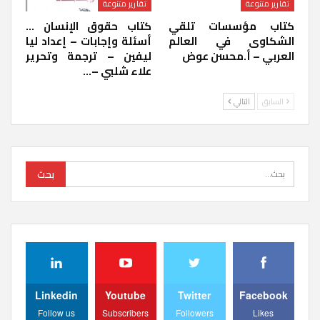
تقارير متنوعة
تقارير متنوعة
كتاب مؤسسات تلقي
كتاب حقوق الإنسان …
الشكاوى في العالم
أسئلة وإجابات – إعداد ليا
العربي – أ.محسن عوض
ليفين – ترجمة وتحرير
علاء شلبي –…
السابق
التالي
Linkedin
Youtube
Twitter
Facebook
Follow us
Subscribers
Followers
Likes