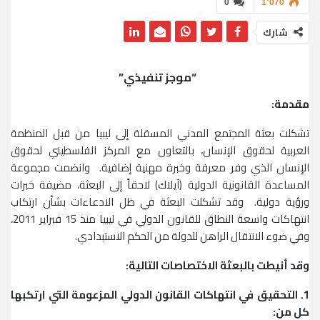
0
1٬070
شارك
“موجز تنفيذي”
مقدمة:
تشكلت بعثة المجتمع المدني المسقلة إلى ليبيا من قبل المنظمة
العربية لحقوق الإنسان، بالتعاون مع المركز الفلسطيني لحقوق
الإنسان الذي وفر معرفة وخبرة مهنية إضافية. وانضمت مجموعة
المساعدة القانونية الدولية (آيلاك) لاحقاً إلى البعثة، مضيفة خبرات
ورؤية دولية. وقد تشكلت البعثة في ظل الادعاءات بشأن ارتكاب
انتهاكات واسعة النطاق للقانون الدولي في ليبيا منذ 15 فبراير 2011،
وفي ضوء الانتقال الراهن للدولة من الحكم الاستبدادي.
وقد أنيطت بالبعثة الاختصاصات التالية:
1. التحقيق في انتهاكات القانون الدولي المزعومة التي ارتكبها
كل من: