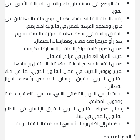
بحث الوضع في مدينة تاورغاء والمدن الموالية الأخرى على
الفور.
وقف الاعتقالات التعسفية، وضمان عرض كافة المعتقلين على
قاضٍ، ومنحهم الفرصة للطعن في قانونية احتجازهم.
التحقيق والبحث في إساءة معاملة المرتزقة المشتبه فيهم.
إصدار أوامر بمراجعة معايير وممارسات الاعتقال.
ضمان خضوع كافة مراكز الاعتقال للسيطرة الحكومية.
تدريب الأفراد العاملين في مراكز الاعتقال.
ضمان التقيد بالمعايير الدولية المتعلقة بالاعتقال وإنفاذها.
تعزيز وتوفير التدريب في مجال القانون الدولي، بما في ذلك
القانون الدولي لحقوق الإنسان، للمحامين وأعضاء الجهاز
القضائي.
الاستثمار في الجهاز القضائي الليبي، بما في ذلك تدريب كتبة
ومدوني المحاكم.
إدماج صكوك القانون الدولي لحقوق الإنسان في النظام
القانوني المحلي في ليبيا.
الانضمام إلى نظام روما الأساسي للمحكمة الجنائية الدولية.
* الأمم المتحدة