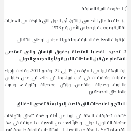
أ‌) الحكومة الليبية السابقة.
ب‌) حلف شمال الأطلسي (الناتو)، أي الدول التي شاركت في العمليات
القتالية بموجب قرار مجلس الأمن رقم 1973.
ت‌) قوات المعارضة السابقة، بما فيها المجلس الوطني الانتقالي.
2. تحديد القضايا المتصلة بحقوق الإنسان والتي تستدعي
الاهتمام من قبل السلطات الليبية و/أو المجتمع الدولي.
زارت البعثة ليبيا في الفترة من 15 إلى 22 نوفمبر 2011، وقامت بإجراء
مقابلات وتحقيقات في غرب ليبيا، بما في ذلك، في مدن طرابلس،
والزاوية، وصبراتة، والخمس، وزليتن، ومصراتة، وتاورغاء، وسرت،
والمناطق المحيطة بها.
النتائج والملاحظات التي خلصت إليها بعثة تقصي الحقائق
كشفت تحقيقات البعثة في ليبيا عن أدلة واضحة تتعلق بانتهاكات
محتملة للقانون الدولي. ونظراً لعدد من المعيقات الموثقة في هذا
التقرير، لم تتمكن البعثة من التوصل إلى استنتاجات قانونية حاسمة فيما