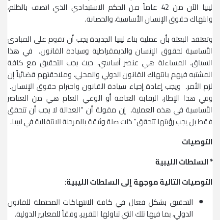
ليبيا الآن من 42 عاماً من الحكم الاستبدادي الذي اتصف بالظلم،
وانتهاك حقوق الإنسان الأساسية، والحصانة.
وتعتقد البعثة بأن عملية بناء ليبيا الجديدة يجب أن تقوم على المبادئ
الأساسية لحقوق الإنسان والديمقراطية وسيادة القانون. في هذا
السياق، المساءلة هي عنصر أساسي، حيث يجب التحقيق مع كافة
المشتبه فيهم بانتهاك القانون الدولي والمحلي، وملاحقتهم قضائياً إن
لزم الأمر. ويجب إعادة إحياء سيادة القانون واحترام حقوق الإنسان.
وفي هذا الإطار، الرقابة العامة أو الوعي العام هي من العناصر
الأساسية في هذه العملية. إن مقولة أن “العدالة لا يجب أن تتحقق
فقط بل يجب رؤيتها تتحقق” ذات صلة وثيقة بالمرحلة الانتقالية في ليبيا.
التوصيات
* السلطات الليبية
التوصيات التالية موجهة إلى السلطات الليبية:
التحقيق بشكل فعال في كافة الانتهاكات المحتملة للقانون
الدولي، بما فيها تلك التي تناولها التقرير، وفقاً للمعايير الدولية.