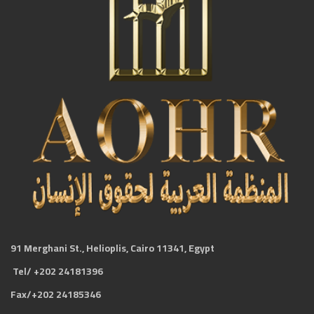
91 Merghani St., Helioplis, Cairo 11341, Egypt
Tel/ +202 24181396
Fax/+202 24185346