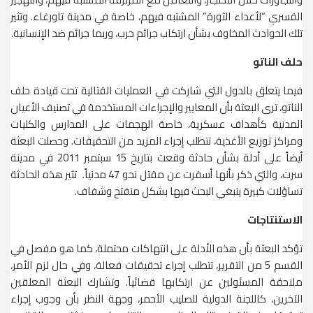
القسري “لأعداء الثورة” المشتبه فيهم، خاصة في مدينة تاورغاء. وتثير
تلك الحوادث المخاوف بشأن ارتكاب جرائم حرب، وربما جرائم ضد الإنسانية.
حلف الناتو
فيما يتعلق بالدول التي شاركت في العمليات القتالية تحت قيادة حلف
الناتو، ترى البعثة بأن المعايير والإجراءات المستخدمة في تصنيف الأعيان
المدنية كأهداف عسكرية، خاصة الهجمات على المدارس والكليات
ومراكز توزيع الأغذية، تتطلب إجراء المزيد من التحقيقات. وحصلت البعثة
أيضاً على أدلة بشأن حادثة وقعت بتاريخ 15 سبتمبر 2011 في مدينة
سرت، والتي ذكر بأنها أسفرت عن مقتل نحو 47 مدنياً. تثير هذه الحادثة
تساؤلات كبيرة ينبغي البحث فيها بشكل منفتح وشفاف.
الاستنتاجات
تؤكد البعثة بأن هذه الأدلة على انتهاكات محتملة، كما هو مفصل في
القسم 5 من التقرير، تتطلب إجراء تحقيقات فعالة، وفي حال لزم الأمر،
ملاحقة المسئولين عن ارتكابها قضائياً. وتشارك البعثة المعلقين
الآخرين، كاللجنة الدولية للصليب الأحمر، وجهة النظر بأن وجوب إجراء