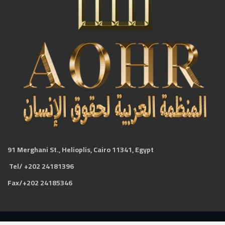
91 Merghani St., Helioplis, Cairo 11341, Egypt
Tel/ +202 24181396
Fax/+202 24185346