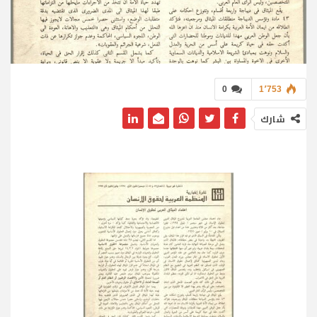
0
1٬753
شارك