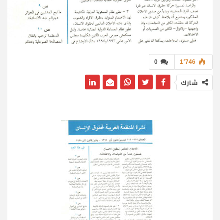
0
1٬746
شارك