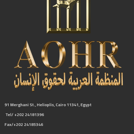
91 Merghani St., Helioplis, Cairo 11341, Egypt
Tel/ +202 24181396
Fax/+202 24185346