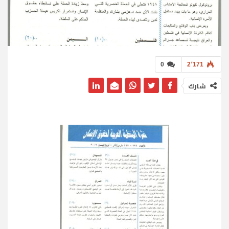
0
2٬171
شارك