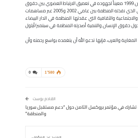
المؤتمر الدولي لحقوق الإنسان والتنمية الذي عقدته المنظمة بالقاهرة في يونيو/حزيران 1999 معيناً لجهوده في تعميق الارتباط العضوي بين حقوق
الإنسان والتنمية، ,أصدر مؤلفاً ثرياً ومتخصصاً، وأسهم بدور بارز في إثراء المشروع الإقليمي الذي نفذته المنظمة بين عامي 2002 و2005 عبر مساهمات
اجتماعية والثقافية التي عقدتها المنظمة في الدار البيضاء
ول حقوق الإنسان والتنمية أصدرته المنظمة في سبتمبر/أيلول
مغاربة والعرب، فإنها تدعو الله أن يتغمده بواسع رحمته وأن
0
1٬580
القادم بوست
تشارك في مؤتمر بروكسل الثامن حول “دعم مستقبل سوريا
والمنطقة”
المزيد عن المؤلف