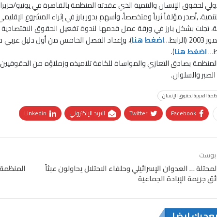
، تجلت بشكل بارز في ورقة عمل قدمها لندوة تفعيل الحقوق الاقتصادية وال
الرابط…
اضغط هنا
)، وإعداد الفصل الخامس من أول دليل عربي ح
اضغط هنا
).
المنظمة بصادق التعازي والمواساة للكافة تلاميذه وزملاؤه من الحقوقيين ال
الصبر والسلوان.
ظمة العربية لحقوق الإنسان
Facebook
Twitter
البريد الإلكتروني
Linkedin
 بوست
حتلة … العدوان الإسرائيلي وحلفاء الاحتلال يحاولون عبثاً
المنظمة 
 جريمة الإبادة الجماعية
يعجبك ايضا