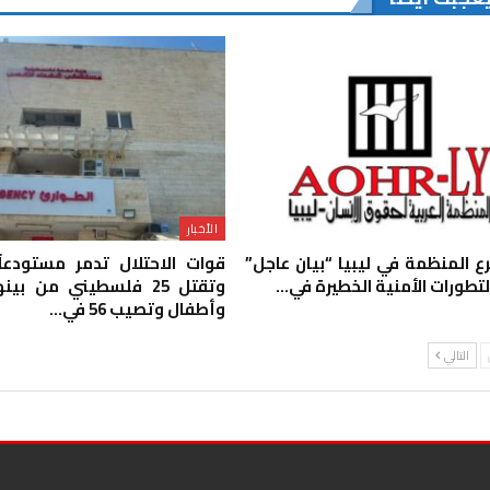
الأخبار
رع المنظمة في ليبيا “بيان عاجل”
قوات الاحتلال تدمر مستودعاً 
لتطورات الأمنية الخطيرة في…
وتقتل 25 فلسطيني من ب
وأطفال وتصيب 56 في…
التالي