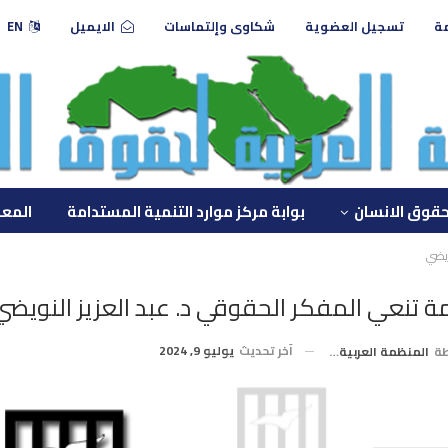
مة
تسجيل العضوية
شكاوى وإلتماسات
الايميل
EN
حقوق الانسان
بوابة مركز موارد التنمية المستدامة
المعه
ويضي
ة تنعي المفكر الحقوقي د. عبد العزيز النويضي
آخر تحديث
يوليو 9, 2024
طة
المنظمة العربية لحقوق الإنسان