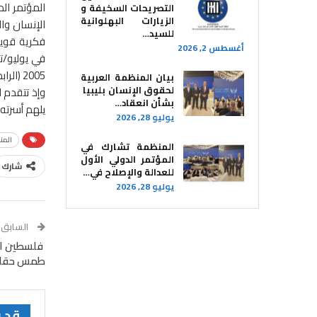
التصريحات السخيفة و
الزيارات البهلوانية
للسيد…
فكرية قوية
أغسطس 2, 2026
في يوليو/تموز 2003 (
2005 (الرابط…
بيان المنظمة العربية
لحقوق الإنسان بليبيا ​
وإذ تتقدم 
بشأن انعقاد…
يلهم أسرته 
يوليو 28, 2026
المن
المنظمة تشارك في
المؤتمر الدولي الأول
شارك
للعدالة والإصلاح في…
يوليو 28, 2026
السابق
فلسطين الم
طمس حقائق
قد 