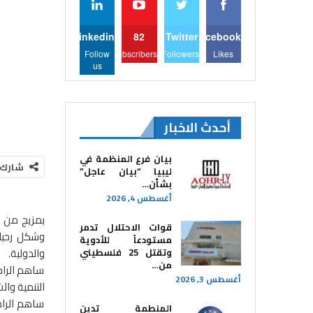
Linkedin
82
Twitter
Facebook
Follow
Subscribers
Followers
Likes
us
أحدث الاخبار
بيان فرع المنظمة في
شارك
ليبيا “بيان عاجل”
بشأن…
أغسطس 4, 2026
بمزيج من ا
قوات الاحتلال تدمر
وشكل رحيله
مستودعاً للأدوية
والدولية.
وتقتل 25 فلسطيني
من…
ساهم الراح
أغسطس 3, 2026
التنمية وا
ساهم الراح
المنطمة تدين