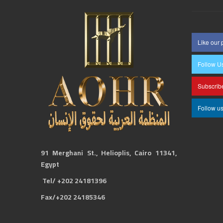
Like our
Follow U
Subscrib
Follow u
91 Merghani St., Helioplis, Cairo 11341,
Egypt
Tel/ +202 24181396
Fax/+202 24185346