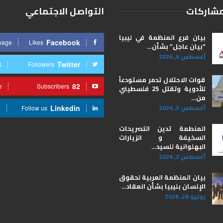
مشاركات
التواصل الاجتماعي
بيان فرع المنظمة في ليبيا
Facebook
 page
Likes
“بيان عاجل” بشأن…
أغسطس 4, 2026
Twitter
s
Followers
قوات الاحتلال تدمر مستودعاً
82
e
Subscribers
للأدوية وتقتل 25 فلسطيني
من…
أغسطس 3, 2026
Linkedin
s
Follow us
المنطمة تدين التصريحات
السخيفة و الزيارات
البهلوانية للسيد…
أغسطس 2, 2026
بيان المنظمة العربية لحقوق
الإنسان بليبيا ​بشأن انعقاد…
يوليو 28, 2026