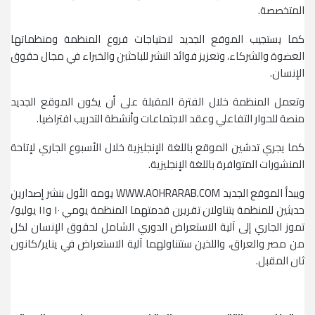
المتخصصة.
كما يستجيب الموقع الجديد لاحتياجات فروع المنظمة ومنظماتها
العضوة والشركاء، وتعزيز فوائد النشر للباحثين والخبراء في مجال حقوق
الإنسان.
وتعمل المنظمة خلال الفترة المقبلة على أن يكون الموقع الجديد
منصة للحوار التفاعلي وعقد الاجتماعات وأنشطة التدريب افتراضيا.
كما يجري تدشين الموقع باللغة الإنجليزية خلال الأسبوع الجاري لإتاحة
المنشورات المتوافرة باللغة الإنجليزية.
ويبدأ الموقع الجديد WWW.AOHRARAB.COM يومه الأول بنشر إصدارين
حديثين للمنظمة يتناولان تقريرن قدمتهما المنظمة يومي ١٠ و١١ يوليو/
تموز الجاري إلى آلية الاستعراض الدوري الشامل لحقوق الإنسان لكل
من مصر والعراق، واللذين ستتناولهما آلية الاستعراض في يناير/كانون
ثان المقبل.