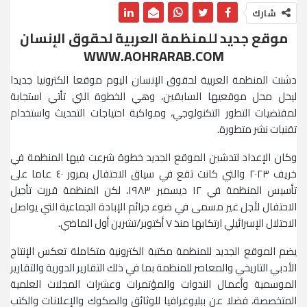
شارك
موقع جديد للمنظمة العربية لحقوق الإنسان
WWW.AOHRARAB.COM
دشنت المنظمة العربية لحقوق الإنسان اليوم موقعا الكترونيا جديدا
ليحل محل موقعيها السابقين، وهي الخطوة التي تأتي استجابة
لمقتضيات التطور التكنولوجي، ومواكبة احتياجات التحديث واستخدام
تقنيات نشر متطورة.
وكان الإعداد لتدشين الموقع الجديد خطوة شرعت فيها المنظمة في
خريف ٢٠٢٣ والتي كانت تقع في سياق الاحتفال بمرور ٤٠ عاما على
تأسيس المنظمة في ١٢ ديسمبر ١٩٨٣، لكن المنظمة قررت تأجيل
الاحتفال لأجل غير مسمى في ضوء جرائم الإبادة الجماعية التي يواصل
الاحتلال الإسرائيلي ارتكابها منذ ٧ أكتوبر/تشرين أول الماضي.
يضم الموقع الجديد للمنظمة مكتبة الكترونية متكاملة تعكس الإنتاج
الأدبي التاريخي والمعاصر للمنظمة بما في ذلك التقارير الدورية والتقارير
الموسمية وأعمال الندوات والمؤتمرات وعشرات المجلات العلمية
المتخصصة، فضلا عن ببليوغرافيا للوثائق والصكوك والإعلانات والكتب