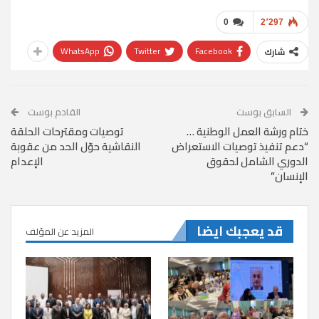
0
2٬297
WhatsApp
Twitter
Facebook
شارك
السابق بوست
القادم بوست
ختام ورشة العمل الوطنية …
توصيات ومقترحات الحلقة
“دعم تنفيذ توصيات الاستعراض
النقاشية حوّل الحد من عقوبة
الدوري الشامل لحقوق
الإعدام
الإنسان”
قد يعجبك ايضا
المزيد عن المؤلف