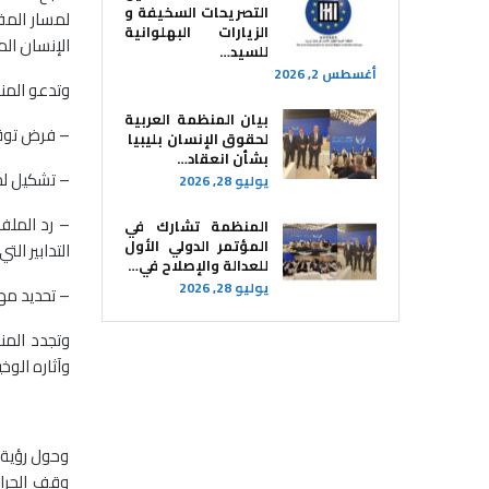
التصريحات السخيفة و
لمسار المف
الزيارات البهلوانية
الإنسان ال
للسيد…
أغسطس 2, 2026
وتدعو المنظ
بيان المنظمة العربية
– فرض توقيت
لحقوق الإنسان بليبيا ​
بشأن انعقاد…
– تشكيل لج
يوليو 28, 2026
– رد الملف 
المنظمة تشارك في
المؤتمر الدولي الأول
التدابير ال
للعدالة والإصلاح في…
يوليو 28, 2026
– تحديد مه
وتجدد المن
وآثاره الوخ
وحول رؤية 
وقف الجرائ