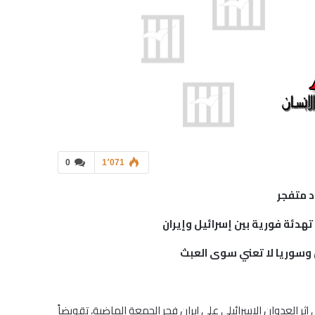
0
1٬071
د متفجر
هدئة فورية بين إسرائيل وإيران
ان وسوريا لا تعني سوى العبث
إثر العدوان الإسرائيلي على إيران فجر الجمعة الماضية، تقويضاً