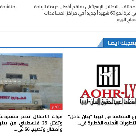
حتلة … الاحتلال الإسرائيلي يفاقم أفعال جريمة الإبادة
مناشدة ع
الجماعية في غزة نحو 60 شهيداً جديداً في مراكز المساعدات
صباح اليوم
يعجبك ايضا
الأخبار
رع المنظمة في ليبيا “بيان عاجل”
قوات الاحتلال تدمر مستودعاً 
لتطورات الأمنية الخطيرة في…
وتقتل 25 فلسطيني من ب
وأطفال وتصيب 56 في…