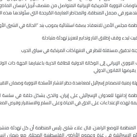
اوضات النووية الأمريكية الإيرانية المتواصل من منتصف أبريل/نيسان الم
متدهور في مجمل المنطقة، والمخاطر العارمة المُرجحة التي ستُولدها هذه الح
مة مجلس الأمن للانعقاد بصفة استثنائية بموجب بند “الحالة في الشرق الأوسط”
 لبدء وقف إطلاق النار وتدابير لتعزيز تهدئة متبادلة
نة تحقيق مستقلة للنظر في الانتهاكات المرتكبة في سياق الحرب
النووي الإيراني إلى الوكالة الدولية للطاقة الذرية باعتبارها الجهة ذات ال
تي يفرضها القانون الدولي
لة زمنية لانضمام إسرائيل لمعاهدة حظر انتشار الأسلحة النووية وضمان التقي
ظمة إدانتها للعدوان الإسرائيلي على إيران، والذي يشكل حلقة في سلسة ا
يمة لهذه الإعتداءات على الحق في الحياة وعلى السلم والاستقرار وفرص المع
المنظمة للوضع الراهن، قال علاء شلبي رئيس المنظمة أن كل تهدئة منشود
م الإسرائيلية في غزة وعموم الأراضي الفلسطينية المحتلة، مع ضمان انس