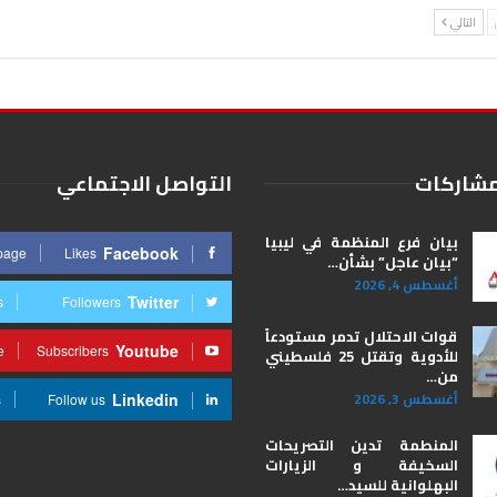
التالي
مشاركات
التواصل الاجتماعي
بيان فرع المنظمة في ليبيا
Facebook
 page
Likes
“بيان عاجل” بشأن…
أغسطس 4, 2026
Twitter
s
Followers
قوات الاحتلال تدمر مستودعاً
Youtube
e
Subscribers
للأدوية وتقتل 25 فلسطيني
من…
أغسطس 3, 2026
Linkedin
s
Follow us
المنطمة تدين التصريحات
السخيفة و الزيارات
البهلوانية للسيد…