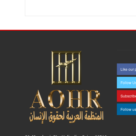
Like our
Follow U
Subscrib
Follow u