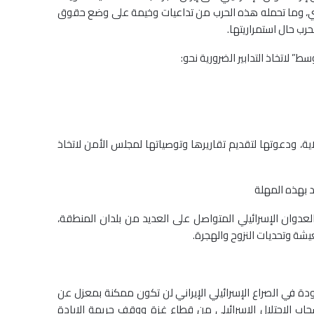
اضي، وما تحمله هذه الحرب من تداعيات وخيمة على وضع حقوق
رب حال استمراريتها.
 لاتخاذ التدابير الضرورية نحو:
ولاية، ودعوتها لتقديم تقاريرها وتوصياتها لمجلس الأمن لاتخاذ
د بهذه المهلة
لعدوان الإسرائيلي المتواصل على العديد من بلدان المنطقة،
يشة وتحديات النزوح والهجرة.
ة في الصراع الإسرائيلي الإيراني لن تكون ممكنة بمعزل عن
حاب الاحتلال الإسرائيلي من قطاع غزة ووقف جريمة الإبادة