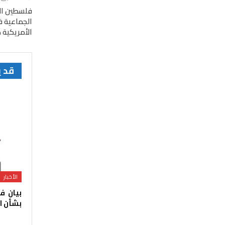
فلسطين الم
الأمريكية 
قد 
الأخبار
بيان ف
بشأن ا