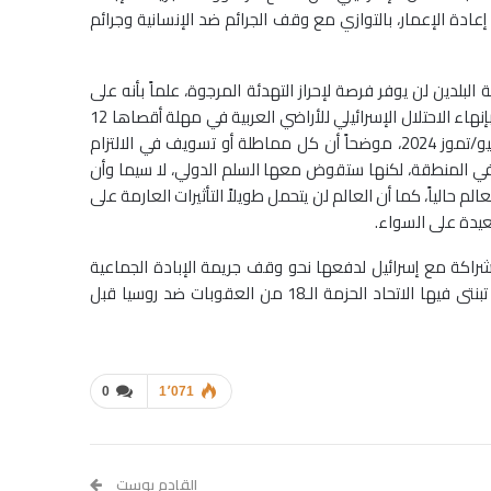
ادة الإعمار، بالتوازي مع وقف الجرائم ضد الإنسانية وجرائم
بلدين لن يوفر فرصة لإحراز التهدئة المرجوة، علماً بأنه على
مجلس الأمن أن يضمن تفعيل قرارات الجمعية العامة الصادرة في سبتمبر/أيلول 2024 بإنهاء الاحتلال الإسرائيلي للأراضي العربية في مهلة أقصاها 12
شهراً تنفيذاً لأحكام القانون الدولي التي رسختها فتوى محكمة العدل الدولية في يوليو/تموز 2024، موضحاً أن كل مماطلة أو تسويف في الالتزام
 في المنطقة، لكنها ستقوض معها السلم الدولي، لا سيما وأن
 حالياً، كما أن العالم لن يتحمل طويلاً التأثيرات العارمة على
بعيدة على السواء.
الشراكة مع إسرائيل لدفعها نحو وقف جريمة الإبادة الجماعية
الجارية في قطاع غزة، أُسوة بالموقف الأوروبي تجاه الحرب الجارية في أوكرانيا والتي تبنتى فيها الاتحاد الحزمة الـ18 من العقوبات ضد روسيا قبل
0
1٬071
القادم بوست