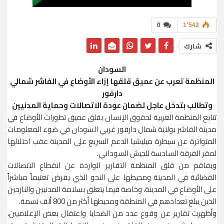
0
1٬542
شارك
السودان
المنظمة تعرب عن عميق قلقها إزاء الأوضاع في الفاشر شمالي
دارفور
وتطالب بتدخل عاجل لضمان عودة الاتصالات وحماية المدنيين
تتابع المنظمة العربية لحقوق الإنسان بقلق عميق تطورات الأوضاع في
مدينة الفاشر بولاية شمال دارفور غربي السودان في ضوء المعلومات
المتواترة عن سيطرة ميليشيا الدعم السريع على المدينة عقب احتلالها
لمقر الفرقة السادسة للجيش السوداني.
ويفاقم من قلق المنظمة التقارير الواردة عن انقطاع الاتصالات
الفضائية في المدينة ومحيطها على النحو الذي يفرض تعتيماً مباشراً
على الأوضاع في المدينة، وخاصة فيما يتعلق بسلامة المدنيين والنازحين
الذين يبلغ تعدادهم في المنطقة ومحيطها أكثر من 800 ألف نسمة.
وأظهرت تقارير عن وقوع عدد من الضحايا واعتقال بعض الإعلاميين،