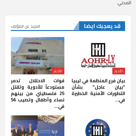
المدني
قد يعجبك ايضا
المزيد عن المؤلف
الأخبار
الأخبار
بيان فرع المنظمة في ليبيا
قوات الاحتلال تدمر
“بيان عاجل” بشأن
مستودعاً للأدوية وتقتل
التطورات الأمنية الخطيرة
25 فلسطيني من بينهم
في…
نساء وأطفال وتصيب 56
في…