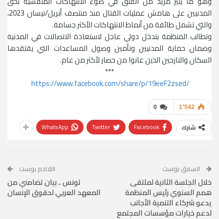
وهو ما يثير مزيد من القلق في ضوء الانتهاكات المتفشية بحق
المدنيين على هامش عمليات القتال منذ منتصف أبريل/نيسان 2023،
والتي تشمل طائفة من أنماط الانتهاكات الأكثر جسامة.
وتطالب المنظمة بتدخل دولي عاجل لاستعادة الاتصالات في المدنية
وضمان حماية المدنيين وتأمين وصول المساعدات التي يفتقدها
السكان والنازحين الذين عانوا من حصار لأكثر من عام.
***
https://www.facebook.com/share/p/19eeF2zsed/
0
1٬542
WhatsApp
Twitter
Facebook
شارك
السابق بوست
القادم بوست
خلال الجلسة الثانية لملتقى
تونس .. بيان تضامني من
همم السنوي رئيس المنظمة
المعهد العربي لحقوق الإنسان
يدعو شركاء التنمية الأجانب
لدعم خيارات مؤسسات المجتمع