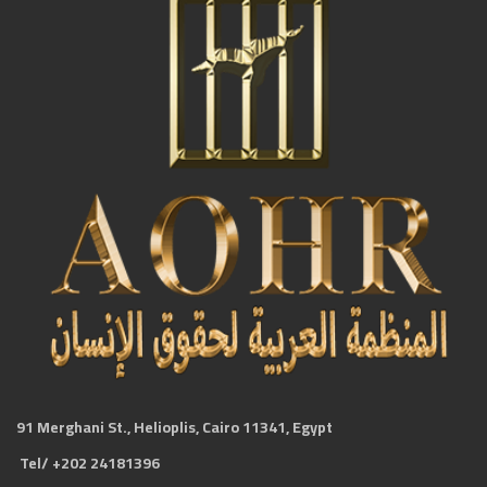
91 Merghani St., Helioplis, Cairo 11341, Egypt
Tel/ +202 24181396