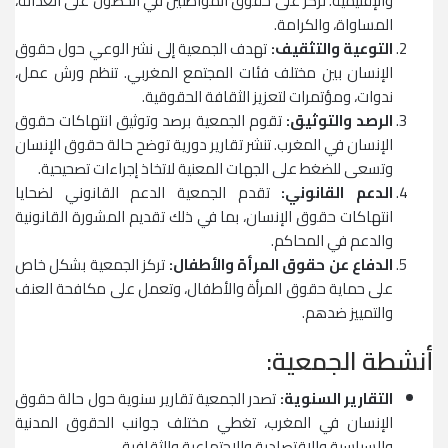
والإقليمية. تركز على حقوق المواطنين في الحصول على العدالة،
المساواة، والكرامة.
التوعية والتثقيف:
تهدف الجمعية إلى نشر الوعي حول حقوق
الإنسان بين مختلف فئات المجتمع المغربي. تنظم ورش عمل،
ندوات، ومؤتمرات لتعزيز الثقافة الحقوقية.
الرصد والتوثيق:
تقوم الجمعية برصد وتوثيق انتهاكات حقوق
الإنسان في المغرب. تنشر تقارير دورية توضح حالة حقوق الإنسان
وتسعى للضغط على الجهات المعنية لاتخاذ إجراءات تصحيحية.
الدعم القانوني:
تقدم الجمعية الدعم القانوني لضحايا
انتهاكات حقوق الإنسان، بما في ذلك تقديم المشورة القانونية
والدعم في المحاكم.
الدفاع عن حقوق المرأة والأطفال:
تركز الجمعية بشكل خاص
على حماية حقوق المرأة والأطفال، وتعمل على مكافحة العنف
والتمييز ضدهم.
أنشطة الجمعية:
التقارير السنوية:
تصدر الجمعية تقارير سنوية حول حالة حقوق
الإنسان في المغرب، تغطي مختلف جوانب الحقوق المدنية
والسياسية والاقتصادية والاجتماعية والثقافية.