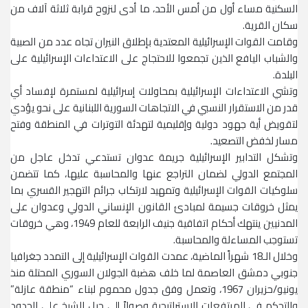
السكنية مساء أول من أمس الأحد، ما أدى لنزوح قرابة ثلاثة آلاف من
سكان القرية.
وقامت القوات الإسرائيلية المعتدية بإطلاق النيران تجاه عدد من الصبية
والشباب اليافع الذين تجمعوا للاحتجاج على الاعتداءات الإسرائيلية على
البلدة.
وتشي الاعتداءات الإسرائيلية بمحاولات إسرائيلية لمستمرة لإفساد أي
قدر من الاستقرار النسبي في الاتجاهات السورية اللبنانية على نحو يؤدي
لتقويض أية جهود دولية وإقليمية لتهدئة التوترات في المنطقة وفتح
مسار لخفض التصعيد.
وتشكل التدابير الإسرائيلية جريمة عدوان تستدعي تدخل عاجل من
المجتمع الدولي لضمان التراجع عنها والمحاسبة عليها، كما تتضمن
سلوكيات القوات الإسرائيلية وتمهيد لارتكاب جرائم التهجير القسري بما
يمثل خروقات جسيمة لمبادئ القانون الإنساني الدولي وعدوان على
المدنيين ينتهك أحكام اتفاقية جنيف الرابعة للعام 1949، وهي خروقات
تستوجب المساءلة والمحاسبة.
وخلال الـ18 شهراً الماضية، عمدت القوات الإسرائيلية إلى التمدد جغرافيا
جنوبي دمشق العاصمة لما خلف هضبة الجولان السوري المحتلة منذ
يونيو/حزيران 1967، وتعمل وفق جدول محموم لبناء “منطقة عازلة”
والتحكم في المرتفعات الاستراتيجية وصولاً إلى جبل الشيخ على الحدود