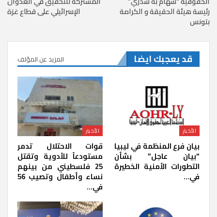
الحقوقية “سهام به سدري”
المشتركة للتحقيق في العدوان
رئيسة هيئة الحقيقة و الكرامة
الإسرائيلي على قطاع غزة
بتونس
قد يعجبك ايضا
المزيد عن المؤلف
الأخبار
الأخبار
بيان فرع المنظمة في ليبيا
قوات الاحتلال تدمر
“بيان عاجل” بشأن
مستودعاً للأدوية وتقتل
التطورات الأمنية الخطيرة
25 فلسطيني من بينهم
في…
نساء وأطفال وتصيب 56
في…