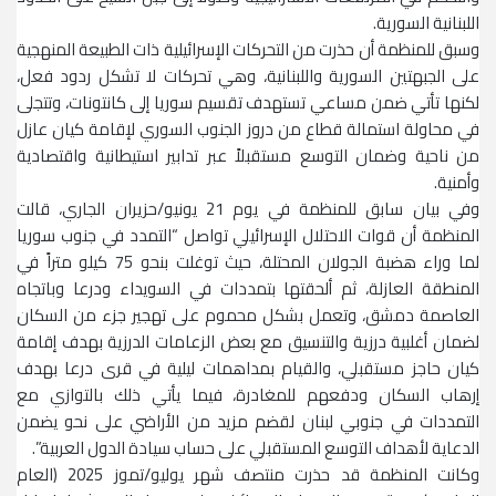
اللبنانية السورية.
وسبق للمنظمة أن حذرت من التحركات الإسرائيلية ذات الطبيعة المنهجية
على الجبهتين السورية واللبنانية، وهي تحركات لا تشكل ردود فعل،
لكنها تأتي ضمن مساعي تستهدف تقسيم سوريا إلى كانتونات، وتتجلى
في محاولة استمالة قطاع من دروز الجنوب السوري لإقامة كيان عازل
من ناحية وضمان التوسع مستقبلاً عبر تدابير استيطانية واقتصادية
وأمنية.
وفي بيان سابق للمنظمة في يوم 21 يونيو/حزيران الجاري، قالت
المنظمة أن قوات الاحتلال الإسرائيلي تواصل “التمدد في جنوب سوريا
لما وراء هضبة الجولان المحتلة، حيث توغلت بنحو 75 كيلو متراً في
المنطقة العازلة، ثم ألحقتها بتمددات في السويداء ودرعا وباتجاه
العاصمة دمشق، وتعمل بشكل محموم على تهجير جزء من السكان
لضمان أغلبية درزية والتنسيق مع بعض الزعامات الدرزية بهدف إقامة
كيان حاجز مستقبلي، والقيام بمداهمات ليلية في قرى درعا بهدف
إرهاب السكان ودفعهم للمغادرة، فيما يأتي ذلك بالتوازي مع
التمددات في جنوبي لبنان لقضم مزيد من الأراضي على نحو يضمن
الدعاية لأهداف التوسع المستقبلي على حساب سيادة الدول العربية”.
وكانت المنظمة قد حذرت منتصف شهر يوليو/تموز 2025 (العام