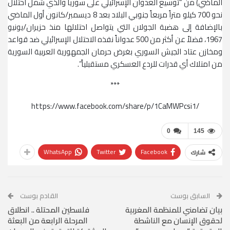
الماضي) من “توسيع العدوان الإسرائيلي على سوريا والذي شمل احتلال
نحو 700 كيلو متراً مربعاً جنوبي البلاد بعد 8 ديسمبر/كانون أول الماضي
بالإضافة إلى هضبة الجولان التي يتواصل احتلالها منذ حزيران/يونيو
1967، فضلاً عن أكثر من 500 عدواناً نفذه الاحتلال الإسرائيلي ضد قواعد
ومخازن عتاد الجيش السوري بغرض حرمان الجمهورية العربية السورية
من امتلاك أي قدرات للردع العسكري مستقبلياً”.
***
https://www.facebook.com/share/p/1CaMWPcsi1/
0
145
WhatsApp
Twitter
Facebook
شارك
السابق بوست
القادم بوست
بيان تضامني للمنظمة المغربية
فلسطين المحتلة .. انطلاق
لحقوق الإنسان مع الناشطة
المرحلة الرابعة من البعثة