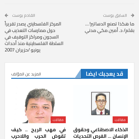
السابق بوست
القادم بوست
ما هكذا تصنع الدساتير! …
المركز الفلسطيني يصدر تقريراً
بقلم/ د. أمين مكي مدني
حول ممارسات التعذيب في
السجون ومراكز التوقيف في
السلطة الفلسطينية منذ أحداث
يونيو /حزيران 2007
قد يعجبك ايضا
المزيد عن المؤلف
مقالات
مقالات
الذكاء الاصطناعي وحقوق
في مهب الريح .. كيف
الإنسان … الفرص التحديات
تقوض الحرب واللاحرب