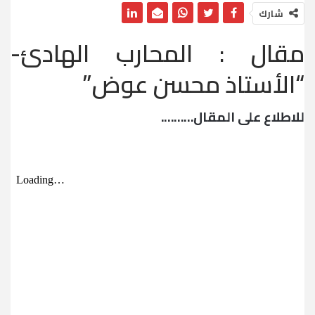
شارك
مقال : المحارب الهادئ-
“الأستاذ محسن عوض”
للاطلاع على المقال……….