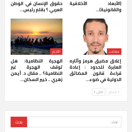
(الأبعاد الأخلاقية
حقوق الإنسان في الوطن
والقانونية)…
العربي ؟ بقلم رئيس…
مقالات
الأخبار
إغلاق مضيق هرمز وآثاره
الهجرة النظامية: هل
العابرة للحدود : إعادة
توقف الهجرة غير
قراءة قانون المضائق
النظامية؟ .. مقال د. أيمن
الدولية في ضوء…
زهري .. خبير السكان…
السابق
التالي