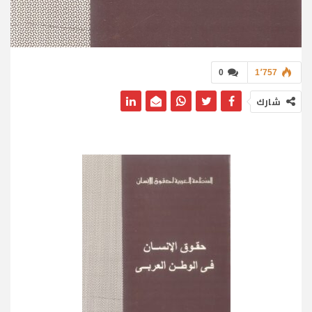
0
1٬757
شارك