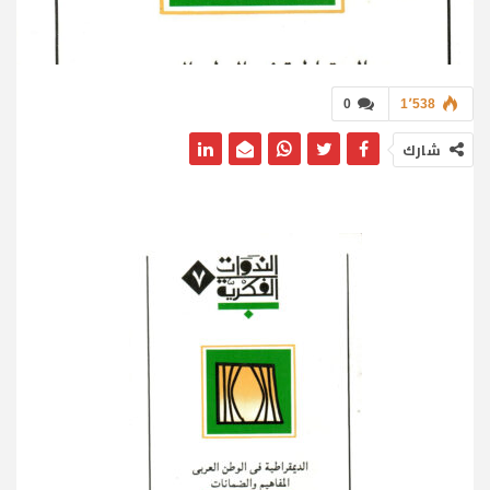
0
1٬538
شارك