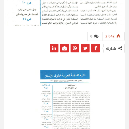
0
2٬042
شارك