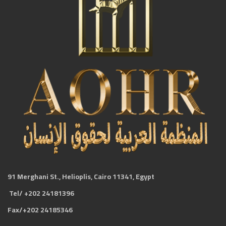
91 Merghani St., Helioplis, Cairo 11341, Egypt
Tel/ +202 24181396
Fax/+202 24185346