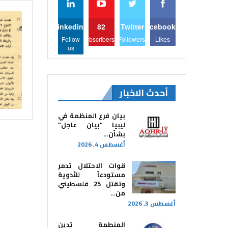
Linkedin
82
Twitter
Facebook
Follow
Subscribers
Followers
Likes
us
أحدث الاخبار
بيان فرع المنظمة في
ليبيا “بيان عاجل”
بشأن…
أغسطس 4, 2026
قوات الاحتلال تدمر
مستودعاً للأدوية
وتقتل 25 فلسطيني
من…
أغسطس 3, 2026
المنطمة تدين