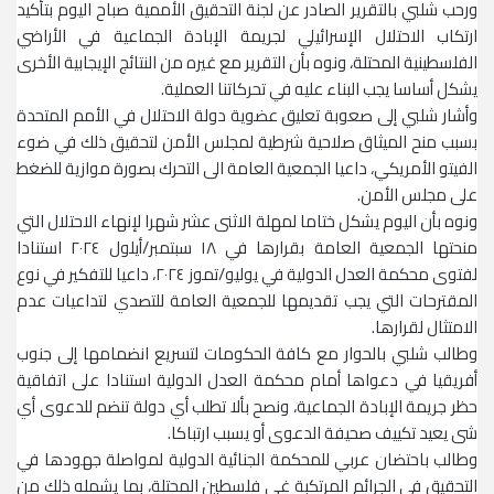
ورحب شلبي بالتقرير الصادر عن لجنة التحقيق الأممية صباح اليوم بتأكيد
ارتكاب الاحتلال الإسرائيلي لجريمة الإبادة الجماعية في الأراضي
الفلسطينية المحتلة، ونوه بأن التقرير مع غيره من النتائج الإيجابية الأخرى
يشكل أساسا يجب البناء عليه في تحركاتنا العملية.
وأشار شلبي إلى صعوبة تعليق عضوية دولة الاحتلال في الأمم المتحدة
بسبب منح الميثاق صلاحية شرطية لمجلس الأمن لتحقيق ذلك في ضوء
الفيتو الأمريكي، داعيا الجمعية العامة الى التحرك بصورة موازية للضغط
على مجلس الأمن.
ونوه بأن اليوم يشكل ختاما لمهلة الاثنى عشر شهرا لإنهاء الاحتلال التي
منحتها الجمعية العامة بقرارها في ١٨ سبتمبر/أيلول ٢٠٢٤ استنادا
لفتوى محكمة العدل الدولية في يوليو/تموز ٢٠٢٤، داعيا للتفكير في نوع
المقترحات التي يجب تقديمها للجمعية العامة للتصدي لتداعيات عدم
الامتثال لقرارها.
وطالب شلبي بالحوار مع كافة الحكومات لتسريع انضمامها إلى جنوب
أفريقيا في دعواها أمام محكمة العدل الدولية استنادا على اتفاقية
حظر جريمة الإبادة الجماعية، ونصح بألا تطلب أي دولة تنضم للدعوى أي
شى يعيد تكييف صحيفة الدعوى أو يسبب ارتباكا.
وطالب باحتضان عربي للمحكمة الجنائية الدولية لمواصلة جهودها في
التحقيق في الجرائم المرتكبة غي فلسطين المحتلة، بما يشمله ذلك من