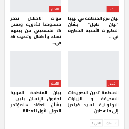
الأخبار
الأخبار
بيان فرع المنظمة في ليبيا
قوات الاحتلال تدمر
“بيان عاجل” بشأن
مستودعاً للأدوية وتقتل
التطورات الأمنية الخطيرة
25 فلسطيني من بينهم
في…
نساء وأطفال وتصيب 56
في…
الأخبار
الأخبار
المنطمة تدين التصريحات
بيان المنظمة العربية
السخيفة و الزيارات
لحقوق الإنسان بليبيا ​
البهلوانية للسيد فيلدرز
بشأن انعقاد «المؤتمر
إلى فلسطين…
الدولي الأول للعدالة…
السابق
التالي