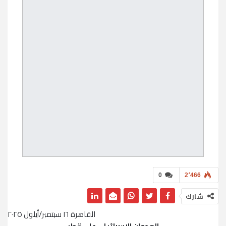
0
2٬466
شارك
القاهرة ١٦ سبتمبر/أيلول ٢٠٢٥