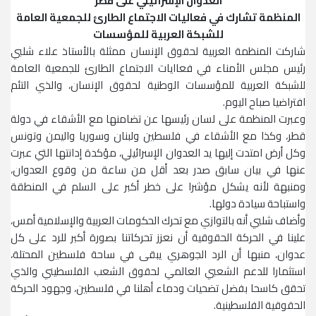
العدوان الإسرائيلي على قطر
المنظمة تشارك في فعاليات الاجتماع الطارئ للجمعية العامة
للشبكة العربية للمؤسسات
شاركت المنظمة العربية لحقوق الإنسان ممثلة بالأستاذ علاء شلبي
رئيس مجلس الأمناء في فعاايات الاجتماع الطارئ للجمعية العامة
للشبكة العربية للمؤسسات الوطنية لحقوق الإنسان، والذي التئم
افتراضيا صباح اليوم.
وعبرت المنظمة على لسان رئيسها عن تضامنها مع الأشقاء في دولة
قطر، وكذا مع الأشقاء في فلسطين ولبنان وسوريا واليمن وتونس
وكل أرض امتدت إليها يد العدوان الإسرائيلي، مؤكدة إدانتها التي عبرت
عنها في بيان سابق صدر بعد أقل من ساعة من وقوع العدوان،
ومنبهة لأنه يشكل مؤشرا على خطر أكبر على السلم في المنطقة
واستباحة سيادة دولها.
وأضاف شلبي أنه بالتوازي مع تحرك الحكومات العربية والإسلامية أمس،
علينا في الحركة الحقوقية أن نعزز تحركاتنا بصورة أكبر للرد على كل
عدوان، منبها أن الرد الجوهري يبقى في ساحة فلسطين المحتلة،
استثمارا للدعم الشعبي العالمي لحقوق الشعب الفلسطيني والذي
تحقق كاسحا بفضل تضحيات ودماء أهلنا في فلسطين، وجهود الحركة
الحقوقية الفلسطينية.