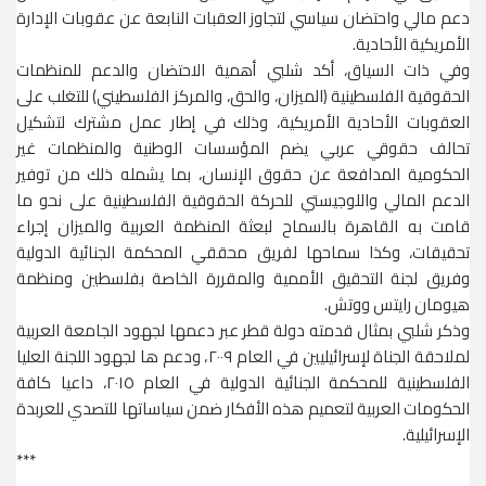
دعم مالي واحتضان سياسي لتجاوز العقبات النابعة عن عقوبات الإدارة
الأمريكية الأحادية.
وفي ذات السياق، أكد شلبي أهمية الاحتضان والدعم للمنظمات
الحقوقية الفلسطينية (الميزان، والحق، والمركز الفلسطيني) للتغلب على
العقوبات الأحادية الأمريكية، وذلك في إطار عمل مشترك لتشكيل
تحالف حقوقي عربي يضم المؤسسات الوطنية والمنظمات غير
الحكومية المدافعة عن حقوق الإنسان، بما يشمله ذلك من توفير
الدعم المالي واللوجيستي للحركة الحقوقية الفلسطينية على نحو ما
قامت به القاهرة بالسماح لبعثة المنظمة العربية والميزان إجراء
تحقيقات، وكذا سماحها لفريق محققي المحكمة الجنائية الدولية
وفريق لجنة التحقيق الأممية والمقررة الخاصة بفلسطين ومنظمة
هيومان رايتس ووتش.
وذكر شلبي بمثال قدمته دولة قطر عبر دعمها لجهود الجامعة العربية
لملاحقة الجناة لإسرائيليين في العام ٢٠٠٩، ودعم ها لجهود اللجنة العليا
الفلسطينية للمحكمة الجنائية الدولية في العام ٢٠١٥، داعيا كافة
الحكومات العربية لتعميم هذه الأفكار ضمن سياساتها للتصدي للعربدة
الإسرائيلية.
***