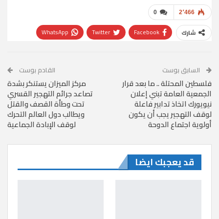
0
2٬466
WhatsApp
Twitter
Facebook
شارك
البريد الإلكتروني
Linkedin
السابق بوست
القادم بوست
فلسطين المحتلة .. ما بعد قرار
مركز الميزان يستنكر بشدة
الجمعية العامة تبني إعلان
تصاعد جرائم التهجير القسري
نيويورك اتخاذ تدابير فاعلة
تحت وطأة القصف والقتل
لوقف التهجير يجب أن يكون
ويطالب دول العالم التحرك
أولوية اجتماع الدوحة
لوقف الإبادة الجماعية
قد يعجبك ايضا