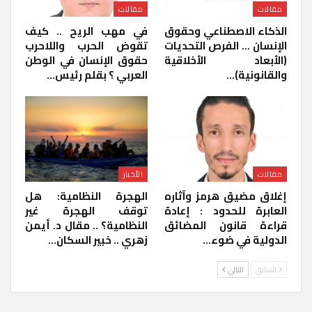
مقالات
مقالات
الذكاء الاصطناعي وحقوق
في مهب الريح .. كيف
الإنسان … الفرص التحديات
تقوض الحرب واللاحرب
(الأبعاد الأخلاقية
حقوق الإنسان في الوطن
والقانونية)…
العربي ؟ بقلم رئيس…
مقالات
الأخبار
إغلاق مضيق هرمز وآثاره
الهجرة النظامية: هل
العابرة للحدود : إعادة
توقف الهجرة غير
قراءة قانون المضائق
النظامية؟ .. مقال د. أيمن
الدولية في ضوء…
زهري .. خبير السكان…
السابق
التالي