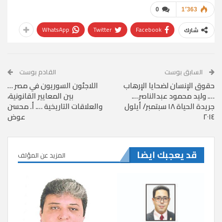
0
1٬363
WhatsApp
Twitter
Facebook
شارك
السابق بوست
القادم بوست
حقوق الإنسان لضحايا الإرهاب
اللاجئون السوريون في مصر …
…. وليد محمود عبدالناصر….
بين المعايير القانونية،
جريدة الحياة ١٨ سبتمبر/ أيلول
والعلاقات التاريخية …. أ. محسن
٢٠١٤
عوض
قد يعجبك ايضا
المزيد عن المؤلف