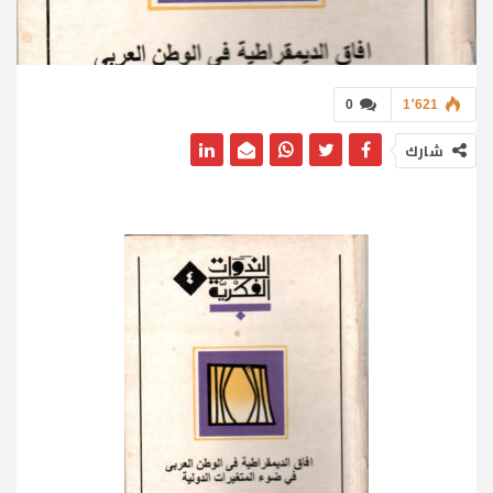
0
1٬621
شارك