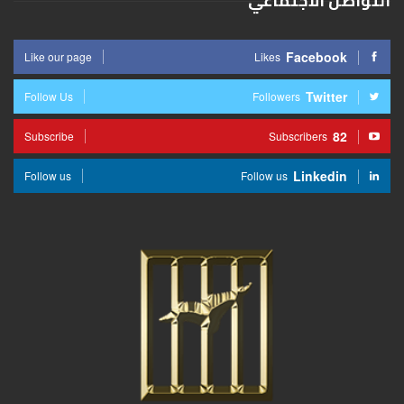
التواصل الاجتماعي
Facebook
Like our page
Likes
Twitter
Follow Us
Followers
82
Subscribe
Subscribers
Linkedin
Follow us
Follow us