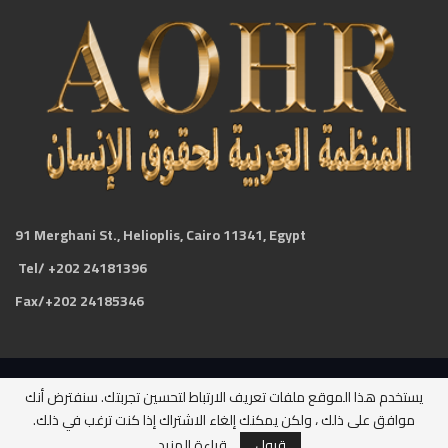
91 Merghani St., Helioplis, Cairo 11341, Egypt
Tel/ +202 24181396
Fax/+202 24185346
يستخدم هذا الموقع ملفات تعريف الارتباط لتحسين تجربتك. سنفترض أنك
جميع الحقوق محفوظة لدى المنظمة العربية لحقوق الإنسان ©2026
موافق على ذلك ، ولكن يمكنك إلغاء الاشتراك إذا كنت ترغب في ذلك.
Website Design:
BetterStudio
قبول
قراءة المزيد