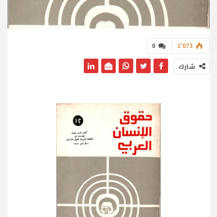
0
1٬073
شارك