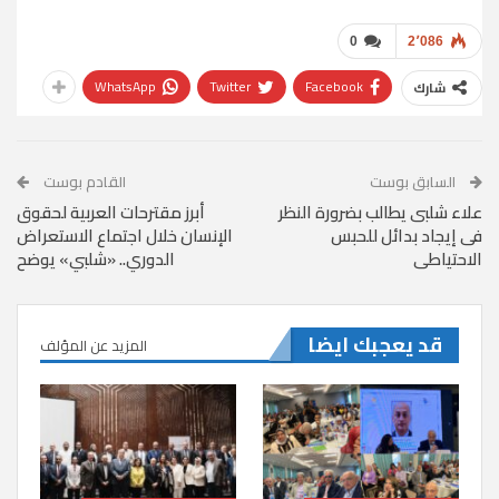
0
2٬086
WhatsApp
Twitter
Facebook
شارك
السابق بوست
القادم بوست
علاء شلبى يطالب بضرورة النظر
أبرز مقترحات العربية لحقوق
فى إيجاد بدائل للحبس
الإنسان خلال اجتماع الاستعراض
الاحتياطى
الدوري.. «شلبي» يوضح
قد يعجبك ايضا
المزيد عن المؤلف