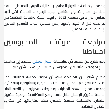
وأوضح أن مناقشة الحوار الوطني لإشكاليات الحبس الاحتياطي لا تعد
بديلا عن إصدار القانون الشامل الجديد للإجراءات الجديدة الذي أقره
مجلس الوزراء في ديسمبر 2022، وانتهت اللجنة البرلمانية المختصة من
مراجعته قبل 3 أشهر، وتعهد رئيس مجلس النواب الأسبوع الماضي
بإصداره الخريف المقبل.
مراجعة موقف المحبوسين
احتياطيا
وعبر شلبي عن تقديره بأن مناقشات
الحوار الوطني
ستقود إلى مراجعة
أسرع لموقف المئات من المحبوسين احتياطيا في قضايا شأن عام.
واختتم شلبي بأن المنظمة سبق أن نظمت خمسة فعاليات حوار
بمشاركة المجتمع المدني والسلطات التنفيذية والتشريعية والقضائية،
وقدمت مخرجات هذه الحوارات بمقترحات تفصيلية إلى اللجنة العليا
الدائمة لحقوق الإنسان خلال مسار وضع الاستراتيجية الوطنية لحقوق
الإنسان، والمنظمة سعيدة بتضمين هذه مقترحاتها في مشروع
القانون المنظور.